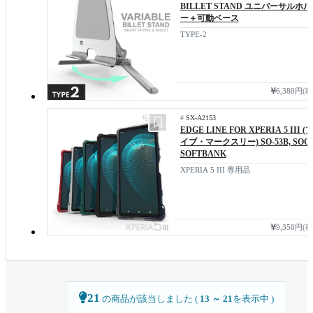
BILLET STAND ユニバーサルホ
ー＋可動ベース
TYPE-2
6,380円(
#
SX-A2153
EDGE LINE FOR XPERIA 5 III (
イブ・マークスリー) SO-53B, SOG0
SOFTBANK
XPERIA 5 III 専用品
9,350円(
21
の商品が該当しました (
13 ～ 21
を表示中 )