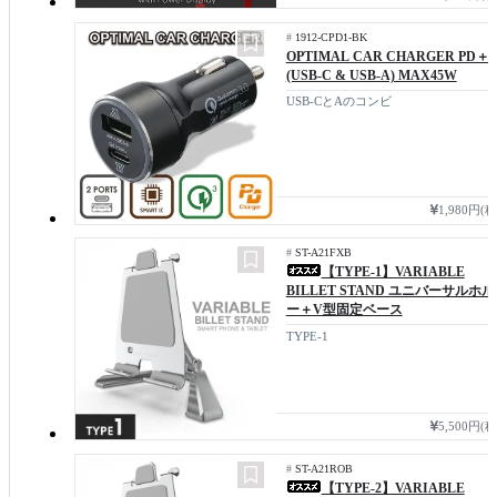
#
1912-CPD1-BK
OPTIMAL CAR CHARGER PD＋
(USB-C & USB-A) MAX45W
USB-CとAのコンビ
1,980円(
#
ST-A21FXB
【TYPE-1】VARIABLE
BILLET STAND ユニバーサルホ
ー＋V型固定ベース
TYPE-1
5,500円(
#
ST-A21ROB
【TYPE-2】VARIABLE