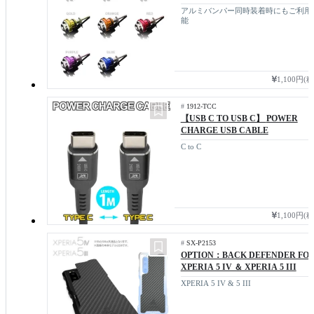
アルミバンパー同時装着時にもご利用
能
1,100円(
#
1912-TCC
【USB C TO USB C】
POWER
CHARGE USB CABLE
C to C
1,100円(
#
SX-P2153
OPTION：BACK DEFENDER FO
XPERIA 5 IV ＆ XPERIA 5 III
XPERIA 5 IV & 5 III