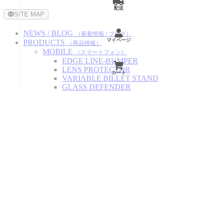
配送
SITE MAP
NEWS / BLOG
（新着情報 / ブログ）
マイページ
PRODUCTS
（商品情報）
MOBILE
（スマートフォン）
EDGE LINE-BUMPER
LENS PROTECTOR
カート
VARIABLE BILLET STAND
GLASS DEFENDER
AIRTAG-BUMPER
ARC LINE-BUMPER
USB-C CAP for MOBILE PHONE
Lightning CAP for iPhone
POWER CHARGE PD CABLE
STRAP TYPE HEADPHONE CAP
PULL TYPE HEADPHONE CAP
ALUMINUM BILLET HEADPHONE CAP
CAR ITEM
（自動車関連）
JIMNY
ITEM for
SMART KEY BUMPER
LUGGAGE HOOK
AIR VALVE CAP
OPTIMAL CAR CHARGER