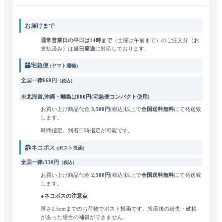
お届けまで
通常営業日の平日は14時まで
（土曜は午前まで）のご注文分（お
支払済み）は
当日発送
に対応しております。
宅急便
(ヤマト運輸)
全国一律660円
（税込）
※北海道,沖縄・離島は
880円
(宅急便コンパクト使用)
お買い上げ商品代金
3,500円
(税込)
以上で
全国送料無料
にて発送致
します。
時間指定、到着日時指定が可能です。
ネコポス
(ポスト投函)
全国一律:330円
（税込）
お買い上げ商品代金
2,500円
(税込)
以上で
全国送料無料
にて発送致
します。
●ネコポスの注意点
厚さ2.5cmまでのお荷物でポスト投函です。
投函後の紛失・破損
があった場合の補償ができません。