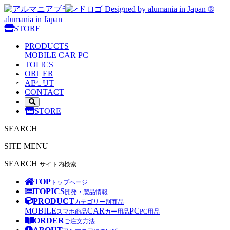
Designed by alumania in Japan ®
alumania in Japan
alumania
STORE
PRODUCTS
STORE
MOBILE
CAR
PC
TOPICS
ORDER
ABOUT
CONTACT
サ
STORE
イ
ト
SEARCH
内
検
SITE MENU
索
を
SEARCH
サイト内検索
開
く
TOP
トップページ
TOPICS
開発・製品情報
PRODUCT
カテゴリー別商品
MOBILE
CAR
PC
スマホ商品
カー用品
PC用品
ORDER
ご注文方法