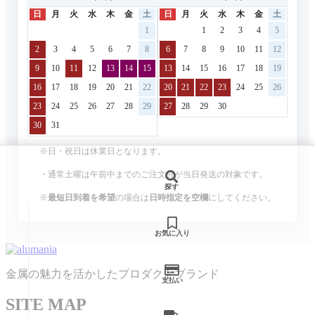
日
月
火
水
木
金
土
日
月
火
水
木
金
土
1
1
2
3
4
5
2
3
4
5
6
7
8
6
7
8
9
10
11
12
9
10
11
12
13
14
15
13
14
15
16
17
18
19
16
17
18
19
20
21
22
20
21
22
23
24
25
26
23
24
25
26
27
28
29
27
28
29
30
30
31
※日・祝日は休業日となります。
・通常土曜は午前中までのご注文分が当日発送の対象です。
探す
※
最短日到着を希望
の場合は
日時指定を空欄
にしてください。
お気に入り
金属の魅力を活かしたプロダクトブランド
支払い
SITE MAP