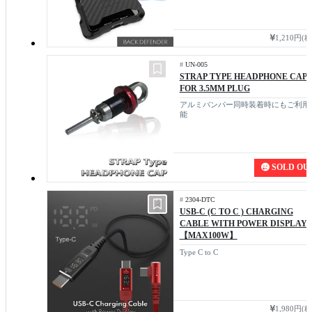
1,210円(
#
UN-005
STRAP TYPE HEADPHONE CAP
FOR 3.5MM PLUG
アルミバンパー同時装着時にもご利用
能
SOLD OU
#
2304-DTC
USB-C (C TO C ) CHARGING
CABLE WITH POWER DISPLAY
【MAX100W】
Type C to C
1,980円(