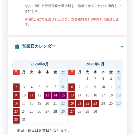
なお、御注文分発送時の運送料をご請求させていただく場合もご
ざいます。
※着払いにて返送された場合、立替送料分1,100円を頂戴致しま
す。
営業日カレンダー
2026年8月
2026年9月
日
月
火
水
木
金
土
日
月
火
水
木
金
土
1
1
2
3
4
5
2
3
4
5
6
7
8
6
7
8
9
10
11
12
9
10
11
12
13
14
15
13
14
15
16
17
18
19
16
17
18
19
20
21
22
20
21
22
23
24
25
26
23
24
25
26
27
28
29
27
28
29
30
30
31
※日・祝日は休業日となります。