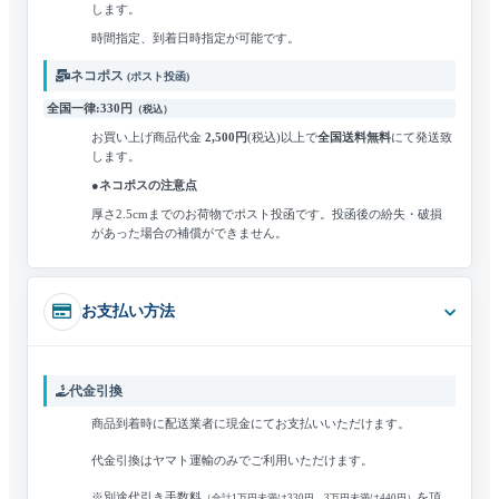
します。
時間指定、到着日時指定が可能です。
ネコポス
(ポスト投函)
全国一律:330円
（税込）
お買い上げ商品代金
2,500円
(税込)
以上で
全国送料無料
にて発送致
します。
●ネコポスの注意点
厚さ2.5cmまでのお荷物でポスト投函です。
投函後の紛失・破損
があった場合の補償ができません。
お支払い方法
代金引換
商品到着時に配送業者に現金にてお支払いいただけます。
代金引換はヤマト運輸のみでご利用いただけます。
※別途代引き手数料
を頂
（合計1万円未満は330円、3万円未満は440円）