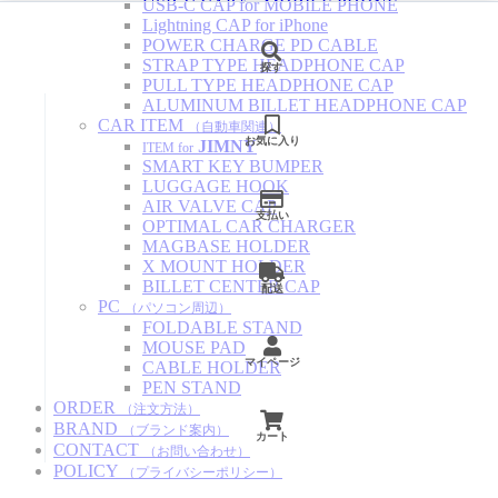
USB-C CAP for MOBILE PHONE
Lightning CAP for iPhone
POWER CHARGE PD CABLE
STRAP TYPE HEADPHONE CAP
探す
PULL TYPE HEADPHONE CAP
ALUMINUM BILLET HEADPHONE CAP
CAR ITEM
（自動車関連）
お気に入り
JIMNY
ITEM for
SMART KEY BUMPER
LUGGAGE HOOK
AIR VALVE CAP
支払い
OPTIMAL CAR CHARGER
MAGBASE HOLDER
X MOUNT HOLDER
BILLET CENTER CAP
配送
PC
（パソコン周辺）
FOLDABLE STAND
MOUSE PAD
マイページ
CABLE HOLDER
PEN STAND
ORDER
（注文方法）
BRAND
（ブランド案内）
カート
CONTACT
（お問い合わせ）
POLICY
（プライバシーポリシー）
STORE
（ダイレクトストア）