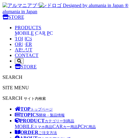
Designed by alumania in Japan ®
alumania in Japan
alumania
STORE
PRODUCTS
STORE
MOBILE
CAR
PC
TOPICS
ORDER
ABOUT
CONTACT
サ
STORE
イ
ト
SEARCH
内
検
SITE MENU
索
を
SEARCH
サイト内検索
開
く
TOP
トップページ
TOPICS
開発・製品情報
PRODUCT
カテゴリー別商品
MOBILE
CAR
PC
スマホ商品
カー用品
PC用品
ORDER
ご注文方法