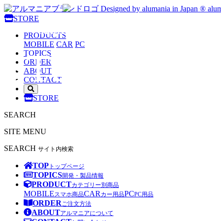
Designed by alumania in Japan ®
alum
STORE
alumania
PRODUCTS
MOBILE
CAR
PC
STORE
TOPICS
ORDER
ABOUT
CONTACT
サ
STORE
イ
ト
SEARCH
内
検
SITE MENU
索
を
SEARCH
サイト内検索
開
く
TOP
トップページ
TOPICS
開発・製品情報
PRODUCT
カテゴリー別商品
MOBILE
CAR
PC
スマホ商品
カー用品
PC用品
ORDER
ご注文方法
ABOUT
アルマニアについて