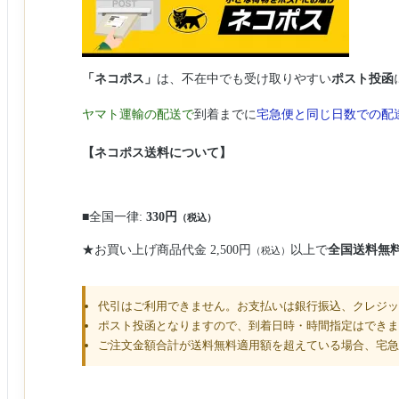
「ネコポス」
は、不在中でも受け取りやすい
ポスト投函
ヤマト運輸の配送で
到着までに
宅急便と同じ日数での配
【ネコポス送料について】
■全国一律:
330円
（税込）
★お買い上げ商品代金
2,500円
以上で
全国送料無
（税込）
代引はご利用できません。お支払いは銀行振込、クレジッ
ポスト投函となりますので、到着日時・時間指定はできま
ご注文金額合計が送料無料適用額を超えている場合、宅急