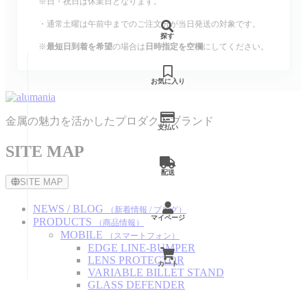
※日・祝日は休業日となります。
・通常土曜は午前中までのご注文分が当日発送の対象です。
探す
※
最短日到着を希望
の場合は
日時指定を空欄
にしてください。
お気に入り
金属の魅力を活かしたプロダクトブランド
支払い
SITE MAP
配送
SITE MAP
NEWS / BLOG
（新着情報 / ブログ）
マイページ
PRODUCTS
（商品情報）
MOBILE
（スマートフォン）
EDGE LINE-BUMPER
LENS PROTECTOR
カート
VARIABLE BILLET STAND
GLASS DEFENDER
AIRTAG-BUMPER