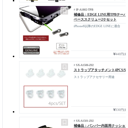
#
IP-A1802-TPB
補修品：EDGE LINE用TPBテーパ
ベーススクリュー2ケセット
iPhone8以降のEDGE LINEに適合
440円(
#
SX-A1506-Z02
ストラップアタッチメント4PCS/SE
ストラップアクセサリー用途
330円(
#
SX-A1501-Z02
補修品：バンパー内面用クッショ