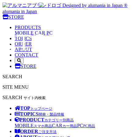
Designed by alumania in Japan ®
alumania in Japan
alumania
STORE
PRODUCTS
STORE
MOBILE
CAR
PC
TOPICS
ORDER
ABOUT
CONTACT
サ
STORE
イ
ト
SEARCH
内
検
SITE MENU
索
を
SEARCH
サイト内検索
開
く
TOP
トップページ
TOPICS
開発・製品情報
PRODUCT
カテゴリー別商品
MOBILE
CAR
PC
スマホ商品
カー用品
PC用品
ORDER
ご注文方法