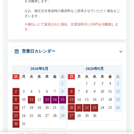
を頂戴致します。
なお、御注文分発送時の運送料をご請求させていただく場合もご
ざいます。
※着払いにて返送された場合、立替送料分1,100円を頂戴致しま
す。
営業日カレンダー
2026年8月
2026年9月
日
月
火
水
木
金
土
日
月
火
水
木
金
土
1
1
2
3
4
5
2
3
4
5
6
7
8
6
7
8
9
10
11
12
9
10
11
12
13
14
15
13
14
15
16
17
18
19
16
17
18
19
20
21
22
20
21
22
23
24
25
26
23
24
25
26
27
28
29
27
28
29
30
30
31