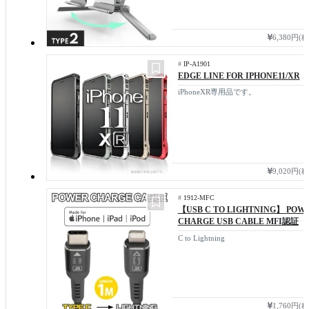
6,380円(
#
IP-A1901
EDGE LINE FOR IPHONE11/XR
iPhoneXR専用品です。
9,020円(
#
1912-MFC
【USB C TO LIGHTNING】
POW
CHARGE USB CABLE MFI認証
C to Lightning
1,760円(