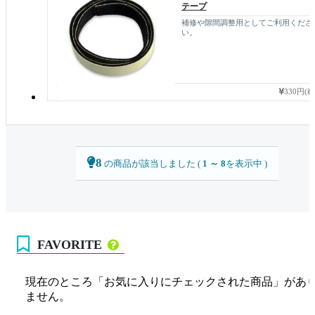
テープ
補修や隙間調整用としてご利用くださ
い。
330円(
8
の商品が該当しました (
1 ～ 8
を表示中 )
FAVORITE
現在のところ「お気に入りにチェックされた商品」があ
ません。