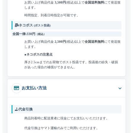
お買い上げ商品代金
3,500円
(税込)
以上で
全国送料無料
にて発送致
します。
時間指定、到着日時指定が可能です。
ネコポス
(ポスト投函)
全国一律:330円
（税込）
お買い上げ商品代金
2,500円
(税込)
以上で
全国送料無料
にて発送致
します。
●ネコポスの注意点
厚さ2.5cmまでのお荷物でポスト投函です。
投函後の紛失・破損
があった場合の補償ができません。
お支払い方法
代金引換
商品到着時に配送業者に現金にてお支払いいただけます。
代金引換はヤマト運輸のみでご利用いただけます。