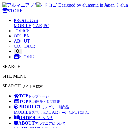
Designed by alumania in Japan ®
alum
STORE
alumania
PRODUCTS
MOBILE
CAR
PC
STORE
TOPICS
ORDER
ABOUT
CONTACT
サ
STORE
イ
ト
SEARCH
内
検
SITE MENU
索
を
SEARCH
サイト内検索
開
く
TOP
トップページ
TOPICS
開発・製品情報
PRODUCT
カテゴリー別商品
MOBILE
CAR
PC
スマホ商品
カー用品
PC用品
ORDER
ご注文方法
ABOUT
アルマニアについて