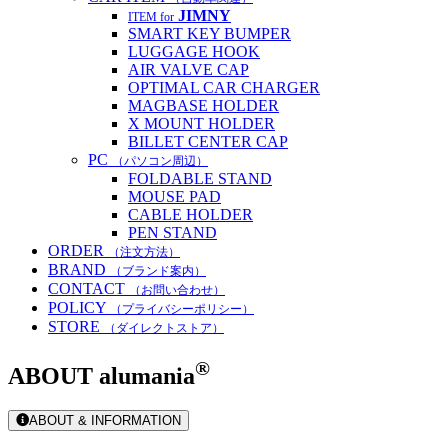
JIMNY
ITEM for
SMART KEY BUMPER
LUGGAGE HOOK
AIR VALVE CAP
OPTIMAL CAR CHARGER
MAGBASE HOLDER
X MOUNT HOLDER
BILLET CENTER CAP
PC
（パソコン周辺）
FOLDABLE STAND
MOUSE PAD
CABLE HOLDER
PEN STAND
ORDER
（注文方法）
BRAND
（ブランド案内）
CONTACT
（お問い合わせ）
POLICY
（プライバシーポリシー）
STORE
（ダイレクトストア）
®
ABOUT
alumania
ABOUT & INFORMATION