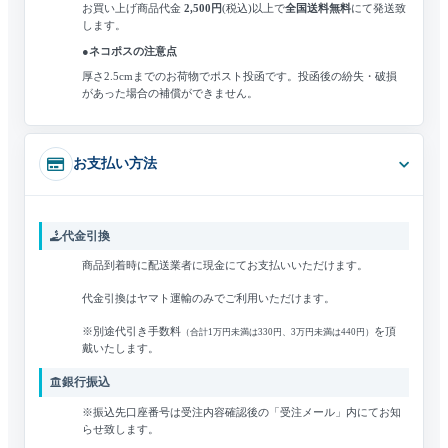
お買い上げ商品代金
2,500円
(税込)
以上で
全国送料無料
にて発送致
します。
●ネコポスの注意点
厚さ2.5cmまでのお荷物でポスト投函です。
投函後の紛失・破損
があった場合の補償ができません。
お支払い方法
代金引換
商品到着時に配送業者に現金にてお支払いいただけます。
代金引換はヤマト運輸のみでご利用いただけます。
※別途代引き手数料
を頂
（合計1万円未満は330円、3万円未満は440円）
戴いたします。
銀行振込
※振込先口座番号は受注内容確認後の「受注メール」内にてお知
らせ致します。