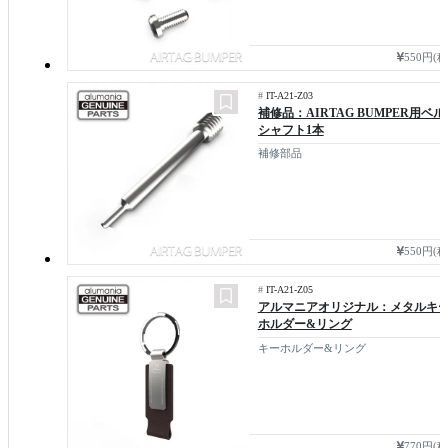
550円(
#
IT-A21-Z03
補修品：AIRTAG BUMPER用ベル
シャフト1本
補修部品
550円(
#
IT-A21-Z05
アルマニアオリジナル：メタルキ
ホルダー&リング
キーホルダー&リング
770円(