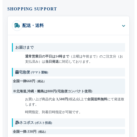
SHOPPING SUPPORT
配送・送料
お届けまで
通常営業日の平日は14時まで
（土曜は午前まで）のご注文分（お
支払済み）は
当日発送
に対応しております。
宅急便
(ヤマト運輸)
全国一律660円
（税込）
※北海道,沖縄・離島は
880円
(宅急便コンパクト使用)
お買い上げ商品代金
3,500円
(税込)
以上で
全国送料無料
にて発送致
します。
時間指定、到着日時指定が可能です。
ネコポス
(ポスト投函)
全国一律:330円
（税込）