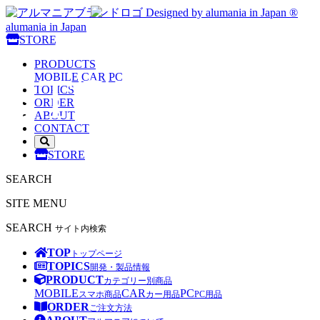
Designed by alumania in Japan ®
alumania in Japan
alumania
STORE
PRODUCTS
STORE
MOBILE
CAR
PC
TOPICS
ORDER
ABOUT
CONTACT
サ
STORE
イ
ト
SEARCH
内
検
SITE MENU
索
を
SEARCH
サイト内検索
開
く
TOP
トップページ
TOPICS
開発・製品情報
PRODUCT
カテゴリー別商品
MOBILE
CAR
PC
スマホ商品
カー用品
PC用品
ORDER
ご注文方法