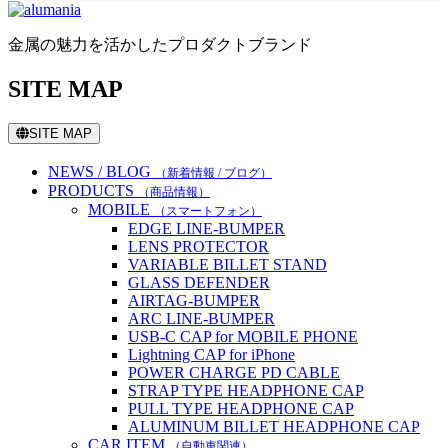
金属の魅力を活かしたプロダクトブランド
SITE MAP
SITE MAP
NEWS / BLOG
（新着情報 / ブログ）
PRODUCTS
（商品情報）
MOBILE
（スマートフォン）
EDGE LINE-BUMPER
LENS PROTECTOR
VARIABLE BILLET STAND
GLASS DEFENDER
AIRTAG-BUMPER
ARC LINE-BUMPER
USB-C CAP for MOBILE PHONE
Lightning CAP for iPhone
POWER CHARGE PD CABLE
STRAP TYPE HEADPHONE CAP
PULL TYPE HEADPHONE CAP
ALUMINUM BILLET HEADPHONE CAP
CAR ITEM
（自動車関連）