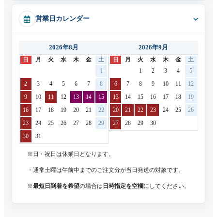
営業日カレンダー
2026年8月
2026年9月
日
月
火
水
木
金
土
日
月
火
水
木
金
土
1
1
2
3
4
5
2
3
4
5
6
7
8
6
7
8
9
10
11
12
9
10
11
12
13
14
15
13
14
15
16
17
18
19
16
17
18
19
20
21
22
20
21
22
23
24
25
26
23
24
25
26
27
28
29
27
28
29
30
30
31
※日・祝日は休業日となります。
・通常土曜は午前中までのご注文分が当日発送の対象です。
※
最短日到着を希望
の場合は
日時指定を空欄
にしてください。