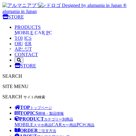
Designed by alumania in Japan ®
alumania in Japan
alumania
STORE
PRODUCTS
STORE
MOBILE
CAR
PC
TOPICS
ORDER
ABOUT
CONTACT
サ
STORE
イ
ト
SEARCH
内
検
SITE MENU
索
を
SEARCH
サイト内検索
開
く
TOP
トップページ
TOPICS
開発・製品情報
PRODUCT
カテゴリー別商品
MOBILE
CAR
PC
スマホ商品
カー用品
PC用品
ORDER
ご注文方法