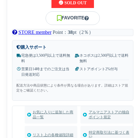
SOLD OUT
FAVORITE
STORE member
Point：
38
pt（2％）
購入サポート
宅急便は3,500円以上で送料無
ネコポスは2,500円以上で送料
料
無料
営業日14時までのご注文は当
ストアポイント2%付与
日発送対応
配送方法や商品状態により条件が異なる場合があります。詳細はストア規
定をご確認ください。
お気に入りに追加した商
アルマニアストアの独自
品一覧
ポイント規定
特定商取引法に基づく表
リスト上の各種値段詳細
記