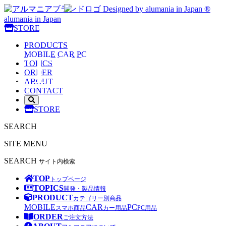
Designed by alumania in Japan ®
alumania in Japan
alumania
STORE
PRODUCTS
STORE
MOBILE
CAR
PC
TOPICS
ORDER
ABOUT
CONTACT
サ
STORE
イ
ト
SEARCH
内
検
SITE MENU
索
を
SEARCH
サイト内検索
開
く
TOP
トップページ
TOPICS
開発・製品情報
PRODUCT
カテゴリー別商品
MOBILE
CAR
PC
スマホ商品
カー用品
PC用品
ORDER
ご注文方法