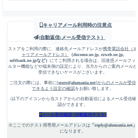
キャリアメール利用時の注意点
(自動返信:メール受信テスト）
ストアをご利用の際に、連絡先メールアドレスが
携帯電話会社（キ
ャリアメールアドレス）
（docomo.ne.jp, ezweb.ne.jp,
softbank.ne.jpなど）
にてご利用される場合は、旧迷惑メールフィ
ルター機能などや端末側の設定により、当方からのご案内メールが
受信できないケースがございます。
ご注文の際には、事前に
[
store@alumania.net
]からのメールが受信
できるよう設定の確認
をお願い致します。
↓以下のアイコンから当ストアからの自動返信によるメール受信確
認ができます。
メール受信確認
(自動返信テスト)
※ここでのテスト用専用メールアドレスは
「reply@alumania.net」
になります。