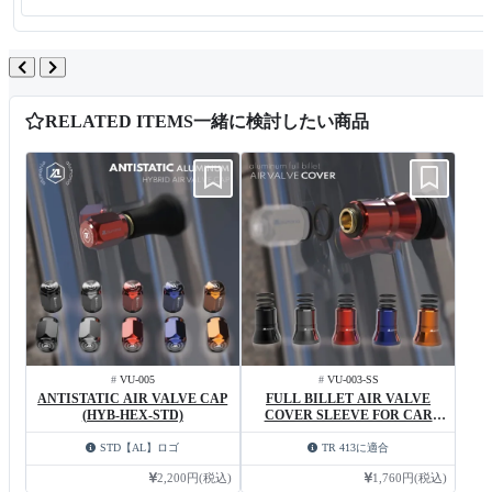
RELATED ITEMS
一緒に検討したい商品
#
VU-005
#
VU-003-SS
ANTISTATIC AIR VALVE CAP
FULL BILLET AIR VALVE
(HYB-HEX-STD)
COVER SLEEVE FOR CAR
WHEEL GOM VALVE
STD【AL】ロゴ
TR 413に適合
2,200円(税込)
1,760円(税込)