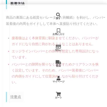
装着方法
商品の裏面にある紙質セパレーター（剥離紙）を剥がし、バンパー
探す
装着後の内周をガイドしして本体へ直接貼り付けてください。
お気に入り
接着後はよく本体背面に馴染ませてください。バンパーが
ガイドになり自然に剥がれるようなことはありません。
支払い
エッジラインバンパーとの併用を想定した専用設計になっ
ています。
バンパーとの隙間を限りなく減らすためクリアランスを狭
配送
く設定しています。そのため、バンパー装着後にバンパー
の内側をガイドにして位置決めしながら貼り付けてくださ
い。
マイページ
注意点
カート