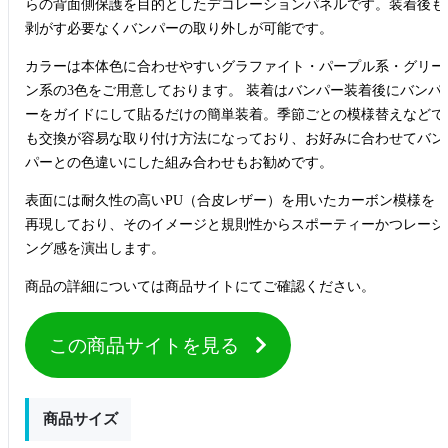
らの背面側保護を目的としたデコレーションパネルです。装着後も
剥がす必要なくバンパーの取り外しが可能です。
カラーは本体色に合わせやすいグラファイト・パープル系・グリー
ン系の3色をご用意しております。 装着はバンパー装着後にバンパ
ーをガイドにして貼るだけの簡単装着。季節ごとの模様替えなどで
も交換が容易な取り付け方法になっており、お好みに合わせてバン
パーとの色違いにした組み合わせもお勧めです。
表面には耐久性の高いPU（合皮レザー）を用いたカーボン模様を
再現しており、そのイメージと規則性からスポーティーかつレーシ
ング感を演出します。
商品の詳細については商品サイトにてご確認ください。
この商品サイトを見る
商品サイズ