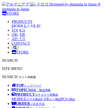
Designed by alumania in Japan ®
alumania in Japan
alumania
STORE
PRODUCTS
STORE
MOBILE
CAR
PC
TOPICS
ORDER
ABOUT
CONTACT
サ
STORE
イ
ト
SEARCH
内
検
SITE MENU
索
を
SEARCH
サイト内検索
開
く
TOP
トップページ
TOPICS
開発・製品情報
PRODUCT
カテゴリー別商品
MOBILE
CAR
PC
スマホ商品
カー用品
PC用品
ORDER
ご注文方法