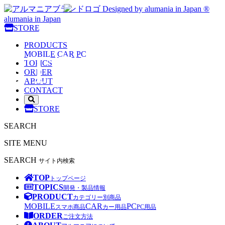
Designed by alumania in Japan ®
alumania in Japan
alumania
STORE
PRODUCTS
STORE
MOBILE
CAR
PC
TOPICS
ORDER
ABOUT
CONTACT
サ
STORE
イ
ト
SEARCH
内
検
SITE MENU
索
を
SEARCH
サイト内検索
開
く
TOP
トップページ
TOPICS
開発・製品情報
PRODUCT
カテゴリー別商品
MOBILE
CAR
PC
スマホ商品
カー用品
PC用品
ORDER
ご注文方法