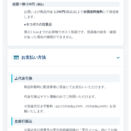
全国一律:330円
（税込）
お買い上げ商品代金
2,500円
(税込)
以上で
全国送料無料
にて発送致
します。
●ネコポスの注意点
厚さ2.5cmまでのお荷物でポスト投函です。
投函後の紛失・破損
があった場合の補償ができません。
お支払い方法
代金引換
商品到着時に配送業者に現金にてお支払いいただけます。
代金引換はヤマト運輸のみでご利用いただけます。
※別途代引き手数料
を頂
（合計1万円未満は330円、3万円未満は440円）
戴いたします。
銀行振込
※振込先口座番号は受注内容確認後の「受注メール」内にてお知