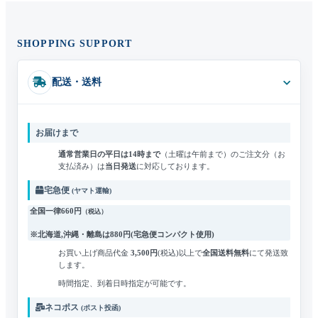
SHOPPING SUPPORT
配送・送料
お届けまで
通常営業日の平日は14時まで
（土曜は午前まで）のご注文分（お
支払済み）は
当日発送
に対応しております。
宅急便
(ヤマト運輸)
全国一律660円
（税込）
※北海道,沖縄・離島は
880円
(宅急便コンパクト使用)
お買い上げ商品代金
3,500円
(税込)
以上で
全国送料無料
にて発送致
します。
時間指定、到着日時指定が可能です。
ネコポス
(ポスト投函)