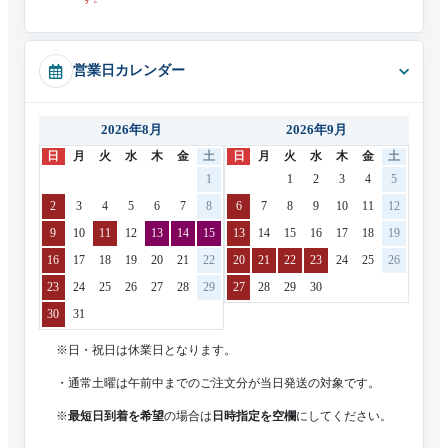
営業日カレンダー
2026年8月
2026年9月
日
月
火
水
木
金
土
日
月
火
水
木
金
土
1
1
2
3
4
5
2
3
4
5
6
7
8
6
7
8
9
10
11
12
9
10
11
12
13
14
15
13
14
15
16
17
18
19
16
17
18
19
20
21
22
20
21
22
23
24
25
26
23
24
25
26
27
28
29
27
28
29
30
30
31
※日・祝日は休業日となります。
・通常土曜は午前中までのご注文分が当日発送の対象です。
※
最短日到着を希望
の場合は
日時指定を空欄
にしてください。