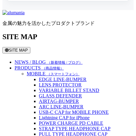
金属の魅力を活かしたプロダクトブランド
SITE MAP
SITE MAP
NEWS / BLOG
（新着情報 / ブログ）
PRODUCTS
（商品情報）
MOBILE
（スマートフォン）
EDGE LINE-BUMPER
LENS PROTECTOR
VARIABLE BILLET STAND
GLASS DEFENDER
AIRTAG-BUMPER
ARC LINE-BUMPER
USB-C CAP for MOBILE PHONE
Lightning CAP for iPhone
POWER CHARGE PD CABLE
STRAP TYPE HEADPHONE CAP
PULL TYPE HEADPHONE CAP