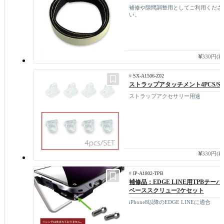
補修や隙間調整用としてご利用くださ
い。
330円(
#
SX-A1506-Z02
ストラップアタッチメント4PCS/SE
ストラップアクセサリー用途
330円(
#
IP-A1802-TPB
補修品：EDGE LINE用TPBテーパ
ベーススクリュー2ケセット
iPhone8以降のEDGE LINEに適合