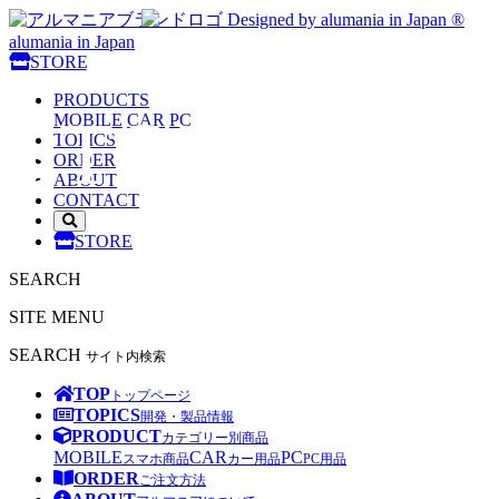
Designed by alumania in Japan ®
alumania in Japan
alumania
STORE
PRODUCTS
STORE
MOBILE
CAR
PC
TOPICS
ORDER
ABOUT
CONTACT
サ
STORE
イ
ト
SEARCH
内
検
SITE MENU
索
を
SEARCH
サイト内検索
開
く
TOP
トップページ
TOPICS
開発・製品情報
PRODUCT
カテゴリー別商品
MOBILE
CAR
PC
スマホ商品
カー用品
PC用品
ORDER
ご注文方法