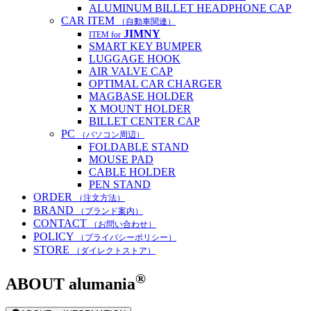
ALUMINUM BILLET HEADPHONE CAP
CAR ITEM
（自動車関連）
JIMNY
ITEM for
SMART KEY BUMPER
LUGGAGE HOOK
AIR VALVE CAP
OPTIMAL CAR CHARGER
MAGBASE HOLDER
X MOUNT HOLDER
BILLET CENTER CAP
PC
（パソコン周辺）
FOLDABLE STAND
MOUSE PAD
CABLE HOLDER
PEN STAND
ORDER
（注文方法）
BRAND
（ブランド案内）
CONTACT
（お問い合わせ）
POLICY
（プライバシーポリシー）
STORE
（ダイレクトストア）
®
ABOUT
alumania