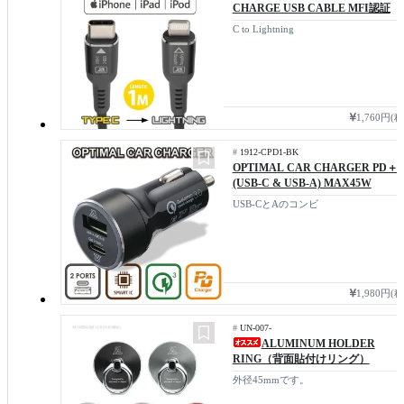
CHARGE USB CABLE MFI認証
C to Lightning
1,760円(
#
1912-CPD1-BK
OPTIMAL CAR CHARGER PD＋
(USB-C & USB-A) MAX45W
USB-CとAのコンビ
1,980円(
#
UN-007-
ALUMINUM HOLDER
RING（背面貼付けリング）
外径45mmです。