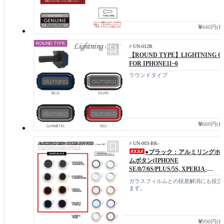
440円(
#
UN-012R
【ROUND TYPE】LIGHTNING C
FOR IPHONE11~6
ラウンドタイプ
660円(
#
UN-003-BK-
●ブラック：アルミリングホ
ムボタン(IPHONE
SE/8/7/6S/PLUS/5S, XPERIA-
XZ3/XZ2)
ガラスフィルムとの段差解消にも役立
ます。
990円(