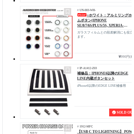
#
UN-003-WH-
○ホワイト：アルミリングホ
ムボタン(IPHONE
SE/8/7/6S/PLUS/5S, XPERIA-
XZ3/XZ2)
ガラスフィルムとの段差解消にも役立
ます。
990円(
#
IP-A1412-Z03
補修品：IPHONE6以降のEDGE
LINE内蔵ボタンセット
iPhone6以降のEDGE LINE補修用
SOLD OU
#
1912-MFC
【USB C TO LIGHTNING】
POW